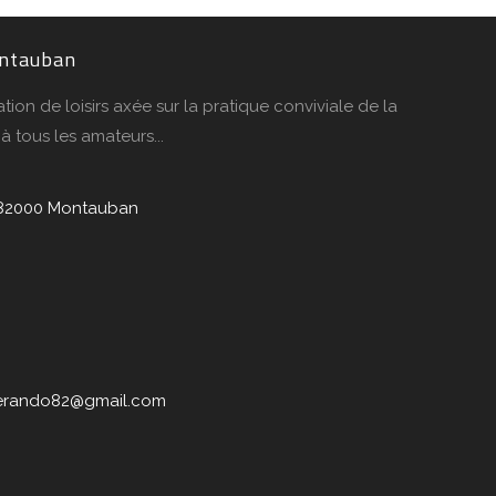
ontauban
ion de loisirs axée sur la pratique conviviale de la
 tous les amateurs...
s 82000 Montauban
erando82@gmail.com