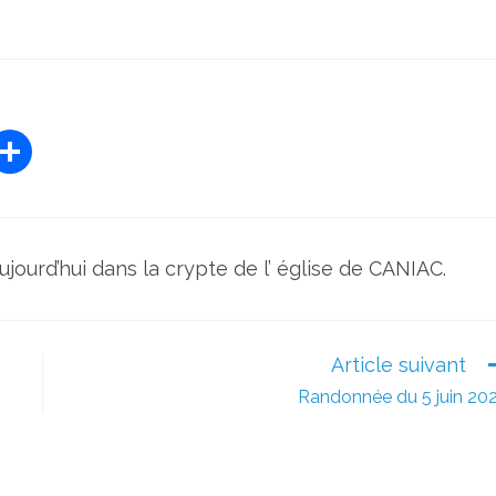
P
ar
ta
g
urd’hui dans la crypte de l’ église de CANIAC.
er
Article suivant
Randonnée du 5 juin 20