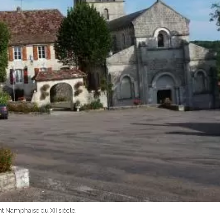
nt Namphaise du XII siécle.