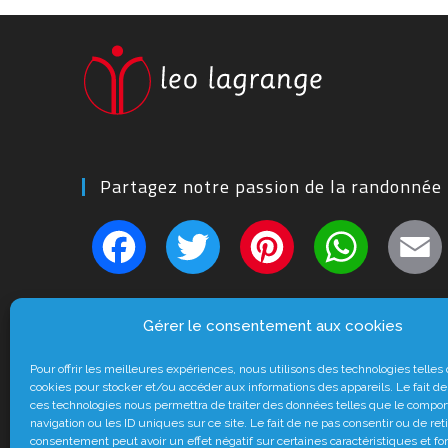
Partagez notre passion de la randonnée
F
T
Pi
W
a
w
nt
h
c
itt
er
at
Abonnez-vous
e
er
e
s
Gérer le consentement aux cookies
b
st
A
Facebook
Pour offrir les meilleures expériences, nous utilisons des technologies telles
o
p
cookies pour stocker et/ou accéder aux informations des appareils. Le fait de
ces technologies nous permettra de traiter des données telles que le compo
o
p
navigation ou les ID uniques sur ce site. Le fait de ne pas consentir ou de ret
consentement peut avoir un effet négatif sur certaines caractéristiques et fo