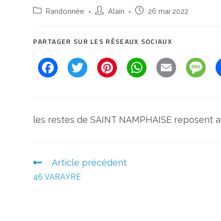
Post
Auteur/autrice
Post
Randonnée
Alain
26 mai 2022
category:
de
published:
la
PARTAGER SUR LES RÉSEAUX SOCIAUX
publication :
F
T
Pi
W
E
M
a
w
nt
h
m
e
c
itt
er
at
ai
ss
e
er
e
s
l
a
les restes de SAINT NAMPHAISE reposent aujo
b
st
A
g
o
p
e
o
p
Read
Article précédent
more
k
46 VARAYRE
articles