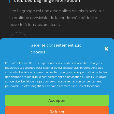
Club Léo Lagrange Montauban
Léo Lagrange est une association de loisirs axée sur
la pratique conviviale de la randonnée pédestre
ouverte à tous les amateurs...
1 rue des Oules 82000 Montauban
S’ouvre
Gérer le consentement aux
dans
cookies
un
nouvel
06.70.92.90.28
Pour offrir les meilleures expériences, nous utilisons des technologies
S’ouvre
telles que les cookies pour stocker et/ou accéder aux informations des
onglet
dans
appareils. Le fait de consentir à ces technologies nous permettra de traiter
des données telles que le comportement de navigation ou les ID uniques
votre
sur ce site. Le fait de ne pas consentir ou de retirer son consentement
application
S’ouvre
clubleolagrangerando82@gmail.com
peut avoir un effet négatif sur certaines caractéristiques et fonctions.
dans
votre
application
Accepter
Refuser
Politique de confidentialité
Mentions légales