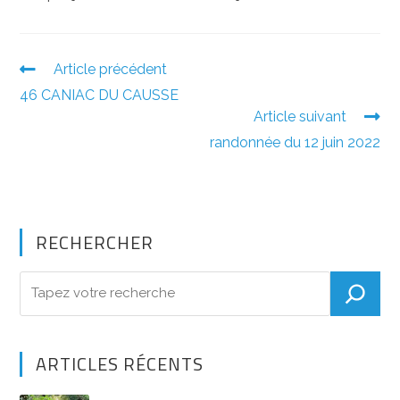
er
o
p
k
Read
Article précédent
more
46 CANIAC DU CAUSSE
articles
Article suivant
randonnée du 12 juin 2022
RECHERCHER
ARTICLES RÉCENTS