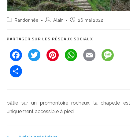
Post
Auteur/autrice
Post
Randonnée
Alain
26 mai 2022
category:
de
published:
la
PARTAGER SUR LES RÉSEAUX SOCIAUX
publication :
F
T
Pi
W
E
M
a
w
nt
h
m
e
P
c
itt
er
at
ai
ss
ar
e
er
e
s
l
a
ta
b
st
A
g
g
o
p
e
bâtie sur un promontoire rocheux, la chapelle est
er
o
p
uniquement accessible à pied.
k