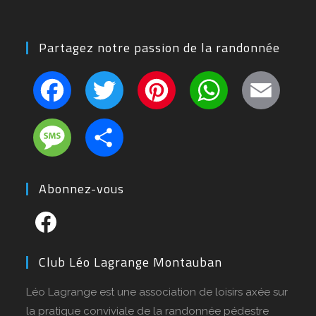
Partagez notre passion de la randonnée
F
T
Pi
W
E
a
w
nt
h
m
c
itt
er
at
ai
M
P
e
er
e
s
l
e
ar
b
st
A
ss
ta
Abonnez-vous
o
p
a
g
o
p
g
er
Facebook
k
e
Club Léo Lagrange Montauban
Léo Lagrange est une association de loisirs axée sur
la pratique conviviale de la randonnée pédestre