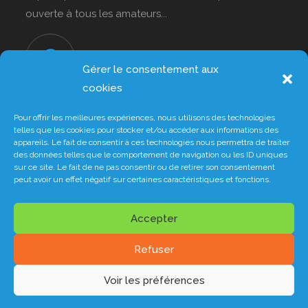
ouverte à tous les amateurs...
1 rue des Oules 82000 Montauban
S’ouvre
Gérer le consentement aux
dans
cookies
un
nouvel
06.70.92.90.28
Pour offrir les meilleures expériences, nous utilisons des technologies
S’ouvre
telles que les cookies pour stocker et/ou accéder aux informations des
onglet
dans
appareils. Le fait de consentir à ces technologies nous permettra de traiter
des données telles que le comportement de navigation ou les ID uniques
votre
sur ce site. Le fait de ne pas consentir ou de retirer son consentement
application
S’ouvre
clubleolagrangerando82@gmail.com
peut avoir un effet négatif sur certaines caractéristiques et fonctions.
dans
votre
application
Accepter
Refuser
Politique de confidentialité
Mentions légales
© 2026 Club Léo Lagrange Montauban |
Conception
dWb.graphics
Voir les préférences